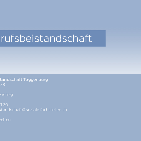
standschaft Toggenburg
e 8
ensteig
1 30
standschaft@soziale-fachstellen.ch
zeiten