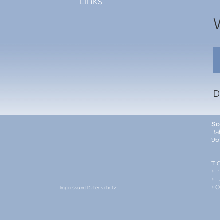
Links
D
So
Ba
96
T 
> i
> 
> 
Impressum | Datenschutz