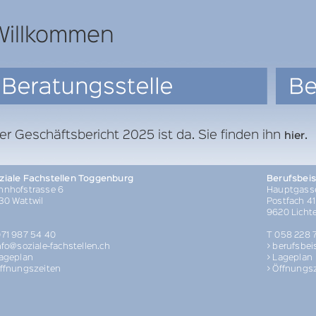
Willkommen
er Geschäftsbericht 2025 ist da. Sie finden ihn
.
hier
ziale Fachstellen Toggenburg
Berufsbei
hnhofstrasse 6
Hauptgass
30 Wattwil
Postfach 41
9620 Licht
071 987 54 40
T 058 228 7
nfo@soziale-fachstellen.ch
> berufsbei
Lageplan
> Lageplan
Öffnungszeiten
> Öffnungs